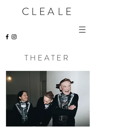
CLEA
LE
T H E A T E R